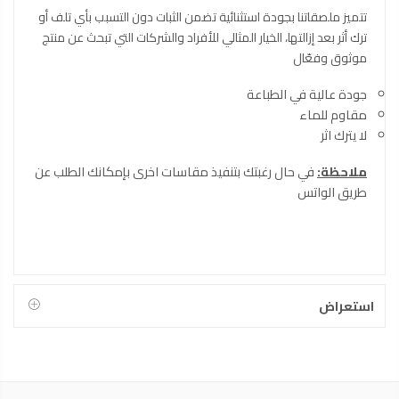
تتميز ملصقاتنا بجودة استثنائية تضمن الثبات دون التسبب بأي تلف أو
ترك أثر بعد إزالتها، الخيار المثالي للأفراد والشركات التي تبحث عن منتج
موثوق وفعّال
جودة عالية في الطباعة
مقاوم للماء
لا يترك اثر
ملاحظة:
في حال رغبتك بتنفيذ مقاسات اخرى بإمكانك الطلب عن
طريق الواتس
استعراض