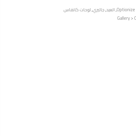
Optionize
,
العيد
,
جاليري
,
لوحات كانفاس
Gallery > 