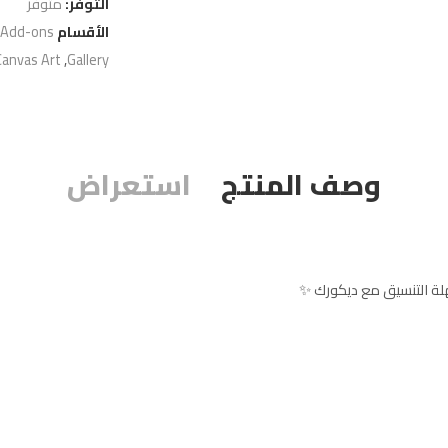
التوفر:
متوفر
الأقسام
 Add-ons
Canvas Art
,
Gallery
وصف المنتج
استعراض
لة التنسيق مع ديكورك ✨