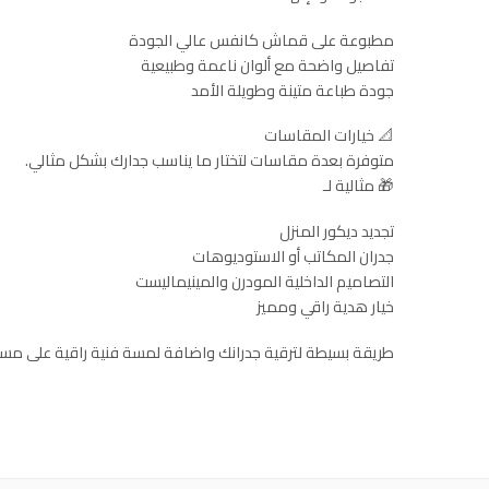
مطبوعة على قماش كانفس عالي الجودة
تفاصيل واضحة مع ألوان ناعمة وطبيعية
جودة طباعة متينة وطويلة الأمد
📐 خيارات المقاسات
متوفرة بعدة مقاسات لتختار ما يناسب جدارك بشكل مثالي.
🎁 مثالية لـ
تجديد ديكور المنزل
جدران المكاتب أو الاستوديوهات
التصاميم الداخلية المودرن والمينيماليست
خيار هدية راقي ومميز
طريقة بسيطة لترقية جدرانك واضافة لمسة فنية راقية على مس