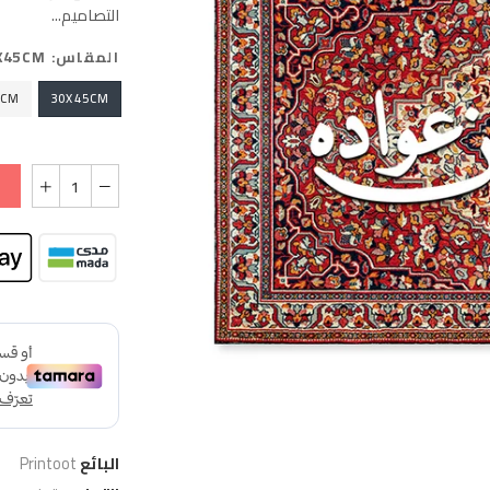
التصاميم...
المقاس:
X45CM
2CM
30X45CM
البائع
Printoot