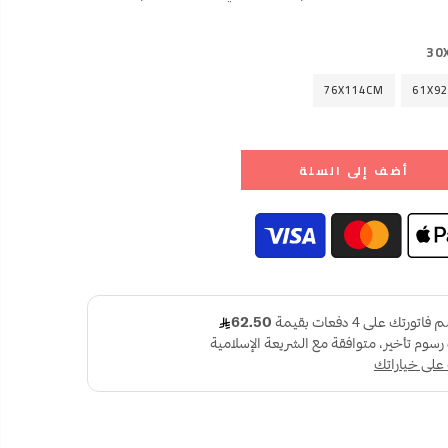
30
76X114CM
61X9
أضف إلى السلة