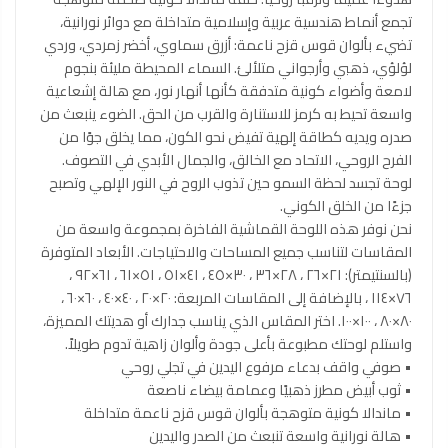
تجمع أنماط هندسية عربية وإسلامية متداخلة مع دوائر نورانية،
تضيء بألوان قوس قزح ناعمة: أزرق سماوي، أخضر زمردي، وردي
لؤلؤي، ذهبي وأرجواني متلألئ. السماء المحيطة مليئة بنجوم
لامعة وأضواء كونية متدفقة كأنها أنهار نور، مع هالة إشعاعية
واسعة تحيط به كرمز للاستنارة والقرب من الحق. الضوء ينبعث من
صدره ويديه كطاقة إلهية تفيض نحو الكون، مما يخلق جوًا من
الفرح الروحي، الاتحاد مع الخالق، والجمال الأبدي في التصوف.
لوحة تجسد لحظة السمو حين تذوب الروح في النور الإلهي وتصبح
جزءًا من الخلق الكوني.
نحن نوفر هذه اللوحة القماشية الفاخرة بمجموعة واسعة من
المقاسات لتناسب جميع المساحات والاحتياجات. الأبعاد المتوفرة
(بالسنتيمتر): ٢١×٢٦ ، ٢٨×٣٦ ، ٣٠×٤٥ ، ٤١×٥١ ، ٥١×٦١ ، ٦١×٩٢ ،
٧٦×١١٤ ، بالإضافة إلى المقاسات المربعة: ٢٠×٢٠ ، ٤٠×٤٠ ، ٦٠×٦٠ ،
٨٠×٨٠ ، ١٠٠×١٠٠. اختر المقاس الذي يناسب جدارك أو هديتك المميزة،
واستلم لوحتك مطبوعة بأعلى جودة وألوان زاهية تدوم طويلاً.
• صوفي واقف بدعاء مرفوع اليدين في تجلي روحي
• ثوب أبيض مطرز ذهبيًا وعمامة بيضاء ناصعة
• ماندالا كونية متوهجة بألوان قوس قزح ناعمة متداخلة
• هالة نورانية واسعة تنبعث من الصدر واليدين