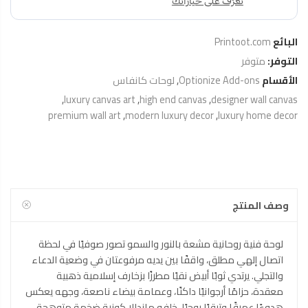
البائع
Printoot.com
التوفر:
متوفر
الأقسام
Optionize Add-ons
,
لوحات كانفاس
,
luxury canvas art
,
high end canvas
,
designer wall canvas
premium wall art
,
modern luxury decor
,
luxury home decor
وصف المنتج
لوحة فنية روحانية مشعة بالنور والسمو تصور صوفيًا في لحظة
اتصال إلهي مطلق، واقفًا بين يديه مرفوعتان في وضعية الدعاء
والتجلي. يرتدي ثوبًا أبيض نقيًا مطرزًا بزخارف إسلامية ذهبية
معقدة، حزامًا أرجوانيًا داكنًا، وعمامة بيضاء ناصعة، وجهه يعكس
هدوءًا عميقًا وترقبًا روحيًا. خلفه ماندالا كونية ضخمة متوهجة