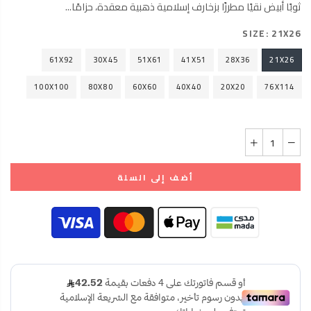
ثوبًا أبيض نقيًا مطرزًا بزخارف إسلامية ذهبية معقدة، حزامًا...
SIZE:
21X26
61X92
30X45
51X61
41X51
28X36
21X26
100X100
80X80
60X60
40X40
20X20
76X114
أضف إلى السلة