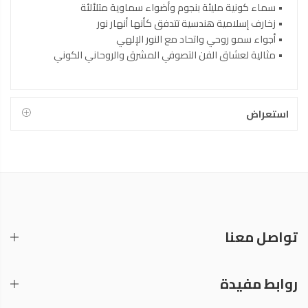
• سماء كونية مليئة بنجوم وأضواء سماوية متلألئة
• زخارف إسلامية هندسية تتدفق كأنها أنهار نور
• أجواء سمو روحي واتحاد مع النور الإلهي
• مثالية لعشاق الفن التصوفي المشرق والروحاني الكوني
استعراض
تواصل معنا
روابط مفيدة