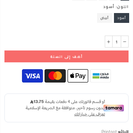
اللون:
أسود
أسود
أبيض
أضف إلى السلة
البائع
Printoot