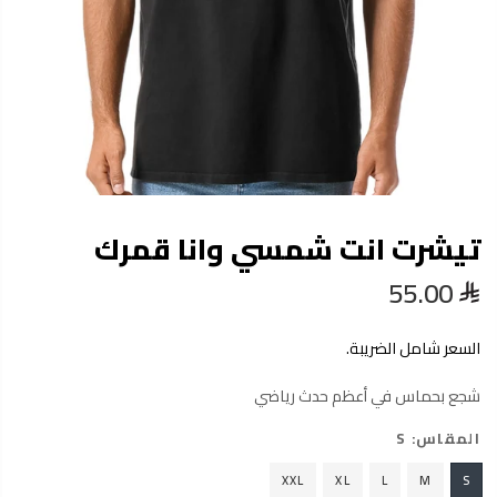
تيشرت انت شمسي وانا قمرك
55.00
السعر شامل الضريبة.
شجع بحماس في أعظم حدث رياضي
المقاس:
S
XXL
XL
L
M
S