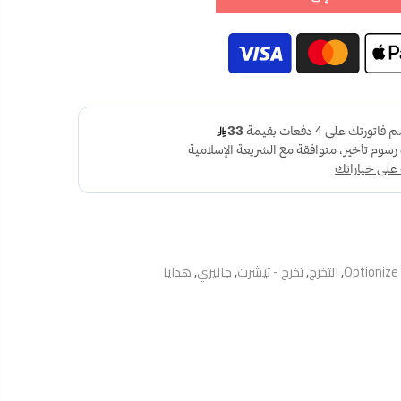
Optionize
,
التخرج
,
تخرج - تيشرت
,
جاليري
,
هدايا