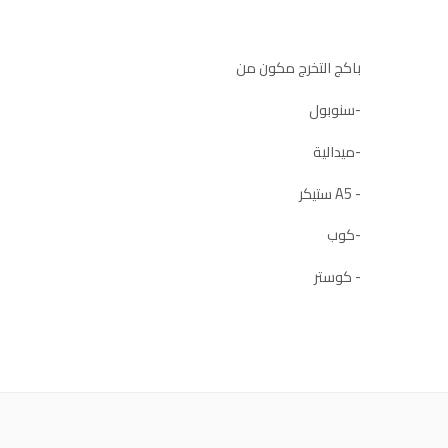
باكج التخرج مكون من
-سنوبول
-ميدالية
- A5 ستيكر
-كوب
- كوستر