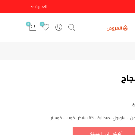
العربية
0
0
العروض
جاح
.
 -ميدالية - A5 ستيكر -كوب - كوستر
أضف إلى السلة