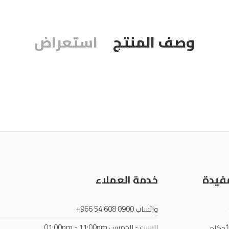
وصف المنتج
استعراض
مفيدة
خدمة العملاء
واتساب
+966 54 608 0900
السبت - الخميس
01:00pm - 11:00pm
أحكام