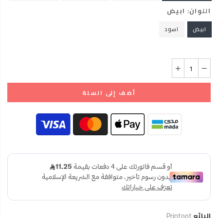
اللوان:
ابيض
ابيض
اسود
أضف إلى السلة
البائع
Printoot