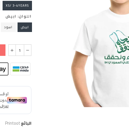
XS/ 3-4YEARS
اللوان:
ابيض
ابيض
اسود
البائع
Printoot