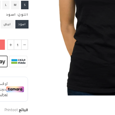
L
M
S
اللون:
اسود
اسود
ابيض
البائع
Printoot