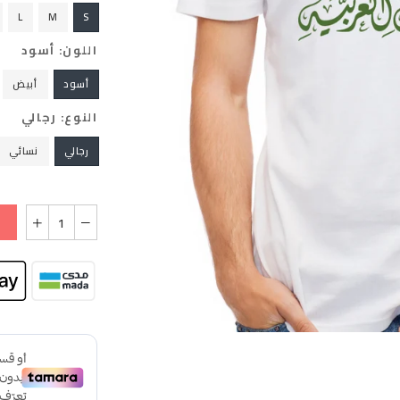
L
M
S
اللون:
أسود
أسود
أبيض
النوع:
رجالي
رجالي
نسائي