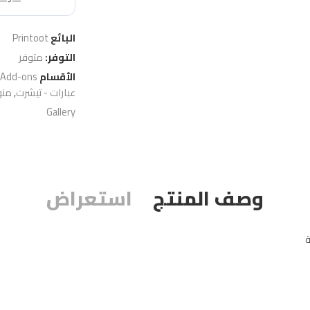
البائع
Printoot
التوفر:
متوفر
الأقسام
 Add-ons
عبارات - تيشرت
,
منو
Gallery
وصف المنتج
استعراض
ة