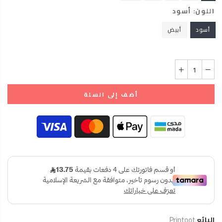
اللون:
أسود
أسود
أبيض
أضف إلى السلة
البائع
Printoot