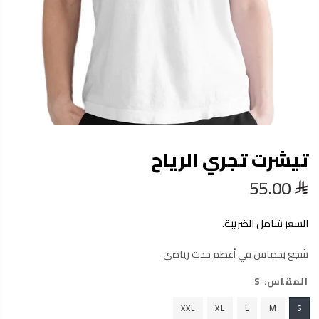
تيشرت تجري الرياح
55.00
السعر شامل الضريبة.
شجع بحماس في أعظم حدث رياضي
المقاس:
S
XXL
XL
L
M
S