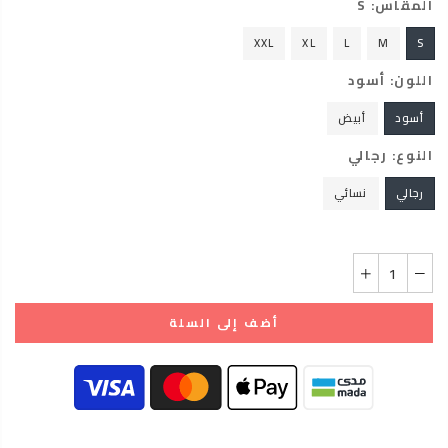
المقاس:
S
XXL
XL
L
M
S
اللون:
أسود
أسود
أبيض
النوع:
رجالي
رجالي
نسائي
أضف إلى السلة