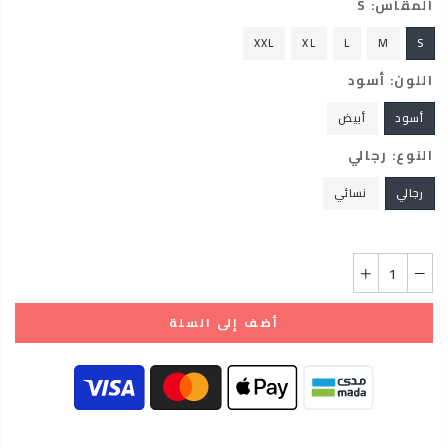
المقاس:
S
XXL
XL
L
M
S
اللون:
أسود
أسود
أبيض
النوع:
رجالي
رجالي
نسائي
أضف إلى السلة