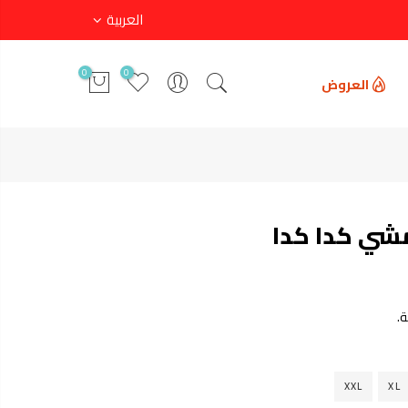
العربية
0
0
العروض
شي كدا كدا
.
XXL
XL