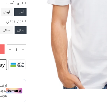
اللون:
أسود
أسود
أبيض
النوع:
رجالي
رجالي
نسائي