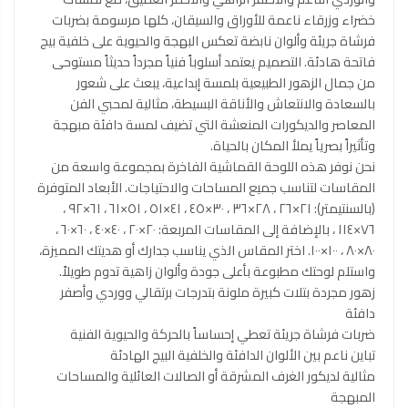
خضراء وزرقاء ناعمة للأوراق والسيقان، كلها مرسومة بضربات
فرشاة جريئة وألوان نابضة تعكس البهجة والحيوية على خلفية بيج
فاتحة هادئة. التصميم يعتمد أسلوباً فنياً مجرداً حديثاً مستوحى
من جمال الزهور الطبيعية بلمسة إبداعية، يبعث على شعور
بالسعادة والانتعاش والأناقة البسيطة، مثالية لمحبي الفن
المعاصر والديكورات المنعشة التي تضيف لمسة دافئة مبهجة
وتأثيراً بصرياً يملأ المكان بالحياة.
نحن نوفر هذه اللوحة القماشية الفاخرة بمجموعة واسعة من
المقاسات لتناسب جميع المساحات والاحتياجات. الأبعاد المتوفرة
(بالسنتيمتر): ٢١×٢٦ ، ٢٨×٣٦ ، ٣٠×٤٥ ، ٤١×٥١ ، ٥١×٦١ ، ٦١×٩٢ ،
٧٦×١١٤ ، بالإضافة إلى المقاسات المربعة: ٢٠×٢٠ ، ٤٠×٤٠ ، ٦٠×٦٠ ،
٨٠×٨٠ ، ١٠٠×١٠٠. اختر المقاس الذي يناسب جدارك أو هديتك المميزة،
واستلم لوحتك مطبوعة بأعلى جودة وألوان زاهية تدوم طويلاً.
زهور مجردة بتلات كبيرة ملونة بتدرجات برتقالي ووردي وأصفر
دافئة
ضربات فرشاة جريئة تعطي إحساساً بالحركة والحيوية الفنية
تباين ناعم بين الألوان الدافئة والخلفية البيج الهادئة
مثالية لديكور الغرف المشرقة أو الصالات العائلية والمساحات
المبهجة