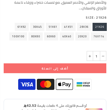
والأصفر الزاهي والأحمر العميق، مع لمسات خضراء وزرقاء ناعمة
للأوراق والسيقان،...
SIZE:
21X26
61X92
30X45
51X61
41X51
28X36
21X26
100X100
80X80
60X60
40X40
20X20
76X114
أضف إلى السلة