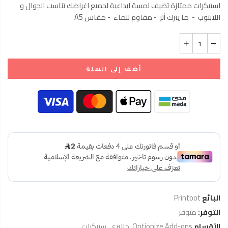
استيكرات ممتازة تضيف لمسة ابداعية لجميع اغراضك تناسب الجوال و
اللابتوب - ما يترك أثر - مقاوم للماء - مقاس A5
أضف إلى السلة
البائع
Printoot
التوفر:
متوفر
الأقسام
Optionize Add-ons
,
جاليري
,
ستيكرات