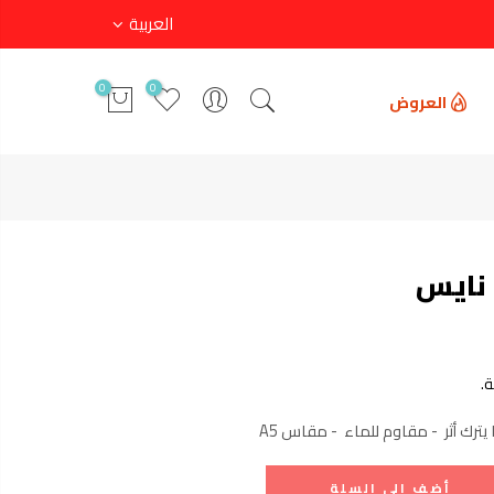
العربية
0
0
العروض
نايس
.
يترك أثر - مقاوم للماء - مقاس A5
أضف إلى السلة