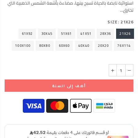
استوائية نابضة بالحياة تسبح بينها، مضاءة بأشعة الشمس الذهبية التي
تخترق...
SIZE:
21X26
61X92
30X45
51X61
41X51
28X36
21X26
100X100
80X80
60X60
40X40
20X20
76X114
أضف إلى السلة