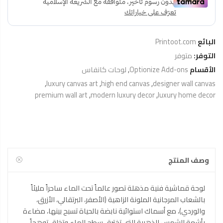
البائع
Printoot.com
التوفر:
متوفر
الأقسام
Optionize Add-ons
,
لوحات كانفاس
,
luxury canvas art
,
high end canvas
,
designer wall canvas
premium wall art
,
modern luxury decor
,
luxury home decor
وصف المنتج
لوحة قماشية فنية مذهلة تصور عالماً تحت الماء ساحراً مليئاً
بالشعاب المرجانية الملونة الزاهية (الأصفر، البرتقالي، الأزرق،
والوردي)، مع أسماك استوائية نابضة بالحياة تسبح بينها، مضاءة
بأشعة الشمس الذهبية التي تخترق سطح الماء وتخلق توهجاً