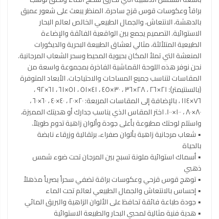
براقاً وعكوسات قوس قزح ساحرة. المنظر يبعث على شعور عميق
بالدهشة، الانتعاش، والجمال الطبيعي الخالص لعالم البحار
الاستوائية. التصميم يجمع بين الواقعية الفائقة والإضاءة
الطبيعية المتلألئة، مثالي لعشاق الطبيعة البحرية والديكورات
المنعشة التي تملأ المكان بحيوية المحيط وسحر الشعاب المرجانية.
نحن نوفر هذه اللوحة القماشية الفاخرة بمجموعة واسعة من
المقاسات لتناسب جميع المساحات والاحتياجات. الأبعاد المتوفرة
(بالسنتيمتر): ٢١×٢٦ ، ٢٨×٣٦ ، ٣٠×٤٥ ، ٤١×٥١ ، ٥١×٦١ ، ٦١×٩٢ ،
٧٦×١١٤ ، بالإضافة إلى المقاسات المربعة: ٢٠×٢٠ ، ٤٠×٤٠ ، ٦٠×٦٠ ،
٨٠×٨٠ ، ١٠٠×١٠٠. اختر المقاس الذي يناسب جدارك أو هديتك المميزة،
واستلم لوحتك مطبوعة بأعلى جودة وألوان زاهية تدوم طويلاً.
• شعاب مرجانية زاهية بألوان صفراء، برتقالية وزرقاء نابضة
بالحياة
• أسماك استوائية ملونة تسبح بين المرجان تحت ضوء شمس
ذهبي
• توهج قوس قزحي وعكوسات براقة تضفي سحراً بصرياً مذهلاً
• إحساس بالانتعاش والجمال الطبيعي لعالم تحت الماء
• جودة طباعة فائقة تحافظ على الألوان الزاهية والبريق المائي
• هدية فنية مثالية لمحبي البحار والطبيعة الاستوائية