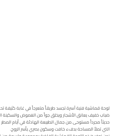
لوحة قماشية فنية آسرة تجسد طريقاً متعرجاً في غابة كثيفة تح
ضباب خفيف يعانق الأشجار ويخلق جواً من الغموض والسكينة الع
حديثاً مجرداً مستوحى من جمال الطبيعة الهادئة في أيام المطر ا
التي تملأ المساحة بدفء خافت وسكون بصري يأسر الروح.