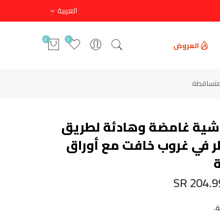
العربية
0
0
العروض
 متساقطة
شية غامضة وهادئة لطريق
 في غروب خافت مع أوراق
204.99 
.