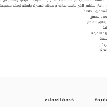
شعة غروب خافتة
غموض العميق
عانق الأشجار
ية
ية الدقيقة
مطرة
عي حي
اصرة
مفيدة
خدمة العملاء