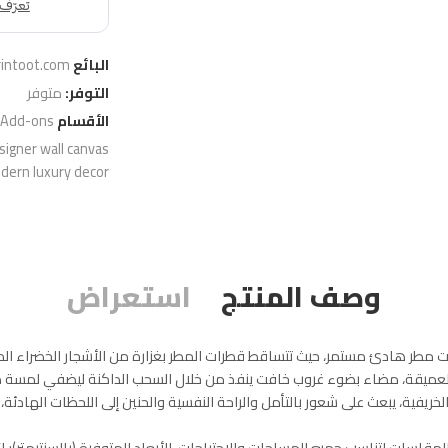
البائع
rintoot.com
التوفر:
متوفر
الأقسام
 Add-ons
signer wall canvas
dern luxury decor
وصف المنتج
استعراض
ت مطر هادئ مستمر، حيث تتساقط قطرات المطر بغزارة من الأشجار الخضراء الدا
ميقة، مضاء بضوء غروب خافت ينفذ من خلال السحب الداكنة ليضفي لمسة دافئة 
لخريفية، يبعث على شعور بالتأمل والراحة النفسية والحنين إلى اللحظات الهادئة،