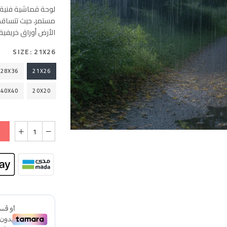
لوحة قماشية فنية 
مستمر، حيث تتساقط 
الأرض أوراق خريفية 
SIZE:
21X26
28X36
21X26
40X40
20X20