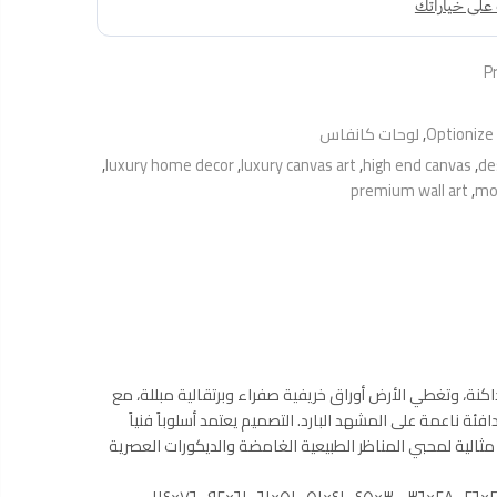
P
Optionize
,
لوحات كانفاس
,
luxury home decor
,
luxury canvas art
,
high end canvas
,
de
premium wall art
,
mo
كنة، وتغطي الأرض أوراق خريفية صفراء وبرتقالية مبللة، مع
ناعمة على المشهد البارد. التصميم يعتمد أسلوباً فنياً
 مثالية لمحبي المناظر الطبيعية الغامضة والديكورات العصرية
نحن نوفر هذه اللوحة القماشية الفاخرة بمجموعة واسعة من المقاسات لتناسب جميع المساحات والاحتياجات. الأبعاد المتوفرة (بالسنتيمتر): ٢١×٢٦ ، ٢٨×٣٦ ، ٣٠×٤٥ ، ٤١×٥١ ، ٥١×٦١ ، ٦١×٩٢ ، ٧٦×١١٤ ،