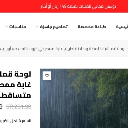
توصيل مجاني للطلبات بقيمة 149 ريال أو أكثر
ئيسية
طباعة مخصصة
تصاميم جاهزة
مناسبات
لوحة قماشية غامضة وهادئة لطريق غابة ممطر في غروب خافت مع أوراق
لوحة قما
غابة ممطر
متساقطة
SR
291.99 SR
السعر شامل الضريبة