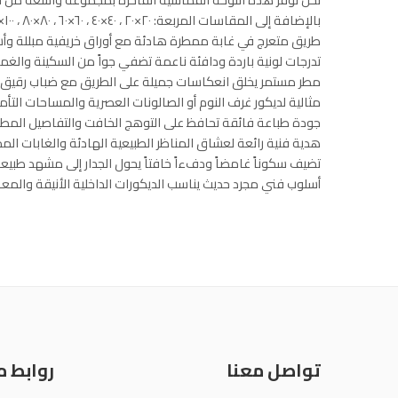
بالإضافة إلى المقاسات المربعة: ٢٠×٢٠ ، ٤٠×٤٠ ، ٦٠×٦٠ ، ٨٠×٨٠ ، ١٠٠×١٠٠. اختر المقاس الذي يناسب جدارك أو هديتك المميزة، واستلم لوحتك مطبوعة بأعلى جودة وألوان زاهية تدوم طويلاً.
طريق متعرج في غابة ممطرة هادئة مع أوراق خريفية مبللة وأ
تدرجات لونية باردة ودافئة ناعمة تضفي جواً من السكينة وال
مطر مستمر يخلق انعكاسات جميلة على الطريق مع ضباب رقيق ي
مثالية لديكور غرف النوم أو الصالونات العصرية والمساحات التأمل
جودة طباعة فائقة تحافظ على التوهج الخافت والتفاصيل المطر
هدية فنية رائعة لعشاق المناظر الطبيعية الهادئة والغابات الم
تضيف سكوناً غامضاً ودفءاً خافتاً يحول الجدار إلى مشهد طبي
أسلوب فني مجرد حديث يناسب الديكورات الداخلية الأنيقة والمع
تواصل معنا
روابط 