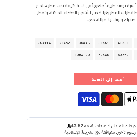
آسرة تجسد طريقاً متعرجاً في غابة كثيفة تحت مطر هادئ
قطرات المطر بغزارة من الأشجار الخضراء الداكنة، وتغطي
صفراء وبرتقالية مبللة، مع...
76X114
61X92
30X45
51X61
41X51
100X100
80X80
60X60
أضف إلى السلة