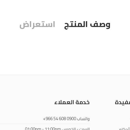
وصف المنتج
استعراض
مفيدة
خدمة العملاء
واتساب
+966 54 608 0900
السبت - الخميس
01:00pm - 11:00pm
أحكام