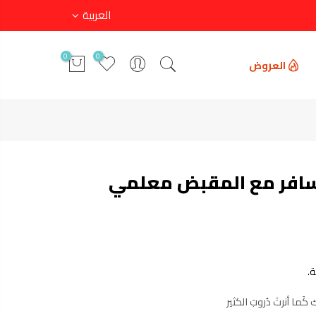
العربية
0
0
العروض
افر مع المقبض معلمي
.
 كَما أنرتَ دُروبَ الكثير