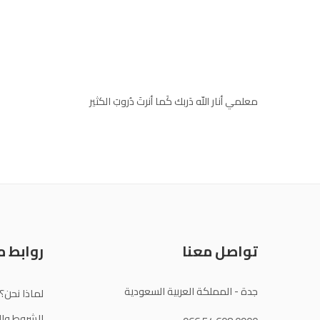
معلمي أنار اللّه دَربك كَما أنرتَ دُروبَ الكثير
تواصل معنا
روابط 
جدة - المملكة العربية السعودية
لماذا نحن؟
الشروط وال