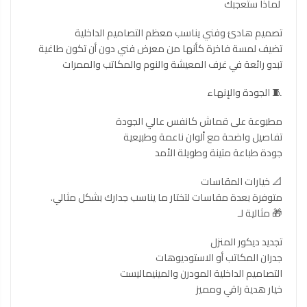
لماذا ستعجبك
تصميم هادئ وفني يناسب معظم التصاميم الداخلية
تضيف لمسة فاخرة كأنها من معرض فني دون أن تكون طاغية
تبدو رائعة في غرف المعيشة والنوم والمكاتب والممرات
🧵 الجودة والإنهاء
مطبوعة على قماش كانفس عالي الجودة
تفاصيل واضحة مع ألوان ناعمة وطبيعية
جودة طباعة متينة وطويلة الأمد
📐 خيارات المقاسات
متوفرة بعدة مقاسات لتختار ما يناسب جدارك بشكل مثالي.
🎁 مثالية لـ
تجديد ديكور المنزل
جدران المكاتب أو الاستوديوهات
التصاميم الداخلية المودرن والمينيماليست
خيار هدية راقي ومميز