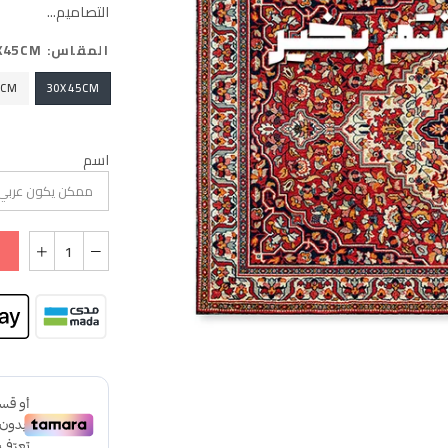
التصاميم...
المقاس:
X45CM
2CM
30X45CM
اسم