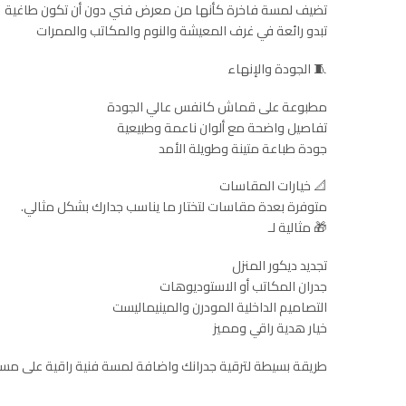
تضيف لمسة فاخرة كأنها من معرض فني دون أن تكون طاغية
تبدو رائعة في غرف المعيشة والنوم والمكاتب والممرات
🧵 الجودة والإنهاء
مطبوعة على قماش كانفس عالي الجودة
تفاصيل واضحة مع ألوان ناعمة وطبيعية
جودة طباعة متينة وطويلة الأمد
📐 خيارات المقاسات
متوفرة بعدة مقاسات لتختار ما يناسب جدارك بشكل مثالي.
🎁 مثالية لـ
تجديد ديكور المنزل
جدران المكاتب أو الاستوديوهات
التصاميم الداخلية المودرن والمينيماليست
خيار هدية راقي ومميز
طريقة بسيطة لترقية جدرانك واضافة لمسة فنية راقية على مس