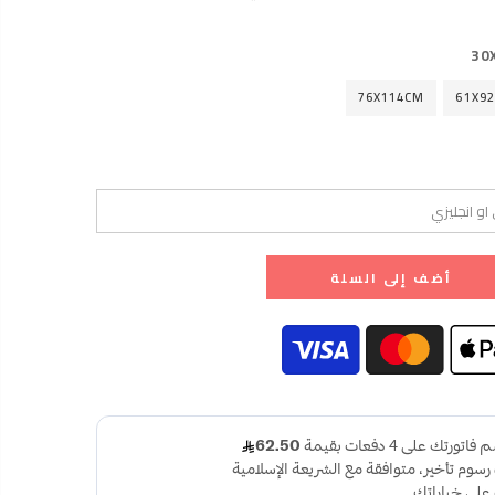
30
76X114CM
61X9
أضف إلى السلة