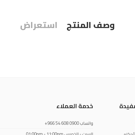
وصف المنتج
استعراض
مفيدة
خدمة العملاء
واتساب
+966 54 608 0900
السبت - الخميس
01:00pm - 11:00pm
أحكام