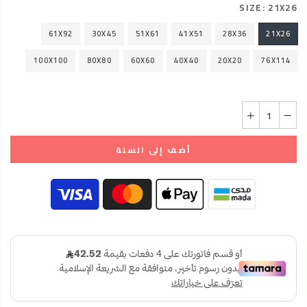
SIZE:
21X26
61X92
30X45
51X61
41X51
28X36
21X26
100X100
80X80
60X60
40X40
20X20
76X114
أضف إلى السلة