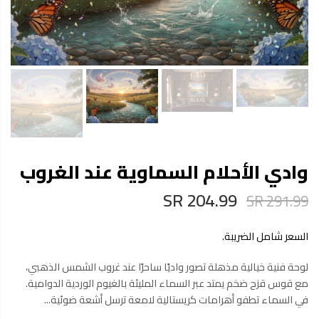
وادي الأحلام السماوية عند الغروب
204.99 SR
291.99 SR
السعر شامل الضريبة.
لوحة فنية خيالية مذهلة تصور واديًا ساحرًا عند غروب الشمس الذهبي،
مع قوس قزح ضخم يمتد عبر السماء المليئة بالغيوم الوردية الدوامية.
في السماء تطفو أهرامات كريستالية لامعة ترسل أشعة ضوئية...