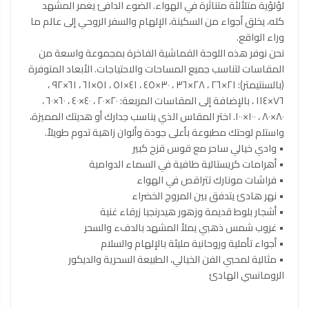
لؤلؤية متلألئة متناثرة في الهواء. الضوء الدافئ يغمر المشهد
كله، يخلق أجواء من السكينة، الإلهام والسفر الروحي إلى عالم ما
وراء الواقع.
نحن نوفر هذه اللوحة القماشية الفاخرة بمجموعة واسعة من
المقاسات لتناسب جميع المساحات والاحتياجات. الأبعاد المتوفرة
(بالسنتيمتر): ٢١×٢٦ ، ٢٨×٣٦ ، ٣٠×٤٥ ، ٤١×٥١ ، ٥١×٦١ ، ٦١×٩٢ ،
٧٦×١١٤ ، بالإضافة إلى المقاسات المربعة: ٢٠×٢٠ ، ٤٠×٤٠ ، ٦٠×٦٠ ،
٨٠×٨٠ ، ١٠٠×١٠٠. اختر المقاس الذي يناسب جدارك أو هديتك المميزة،
واستلم لوحتك مطبوعة بأعلى جودة وألوان زاهية تدوم طويلاً.
• وادي خيالي ساحر مع قوس قزح كبير
• أهرامات كريستالية طافية في السماء الدوامية
• فراشات مونارك تتراقص في الهواء
• نهر هادئ يتدفق بين المروج الخضراء
• أشجار بلوط قديمة وزهور هيدرنجيا زرقاء غنية
• غروب شمس ذهبي يملأ المشهد بالدفء والسحر
• أجواء تأملية وروحانية مليئة بالإلهام والسلام
• مثالية لمحبي الفن الخيالي، الطبيعة السحرية والديكور
الرومانسي الهادئ