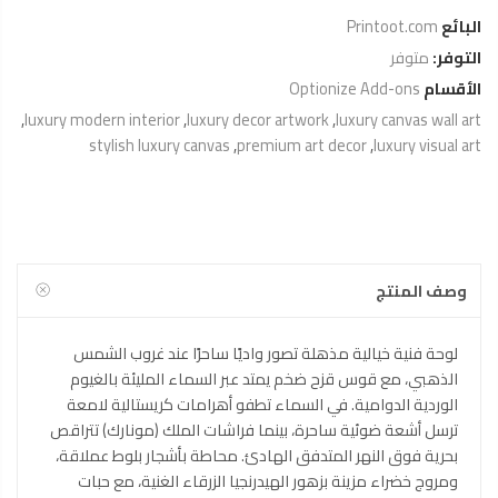
البائع
Printoot.com
التوفر:
متوفر
الأقسام
Optionize Add-ons
,
luxury modern interior
,
luxury decor artwork
,
luxury canvas wall art
stylish luxury canvas
,
premium art decor
,
luxury visual art
وصف المنتج
لوحة فنية خيالية مذهلة تصور واديًا ساحرًا عند غروب الشمس
الذهبي، مع قوس قزح ضخم يمتد عبر السماء المليئة بالغيوم
الوردية الدوامية. في السماء تطفو أهرامات كريستالية لامعة
ترسل أشعة ضوئية ساحرة، بينما فراشات الملك (مونارك) تتراقص
بحرية فوق النهر المتدفق الهادئ. محاطة بأشجار بلوط عملاقة،
ومروج خضراء مزينة بزهور الهيدرنجيا الزرقاء الغنية، مع حبات