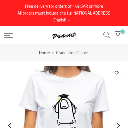
Skip
Free delivery for orders of 149 SAR or more
to
All orders must include the full NATIONAL ADDRESS
content
English
0
Home
Graduation T-shirt