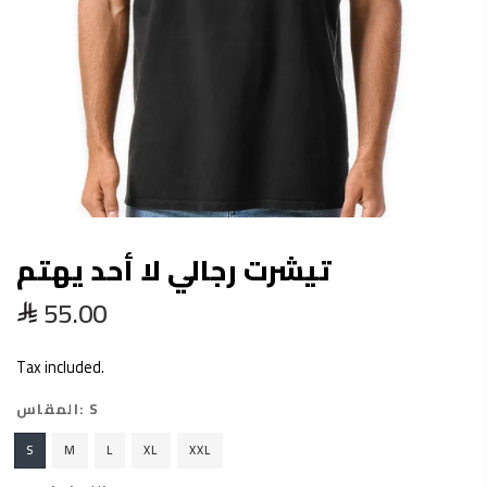
تيشرت رجالي لا أحد يهتم
55.00
Tax included.
المقاس:
S
S
M
L
XL
XXL