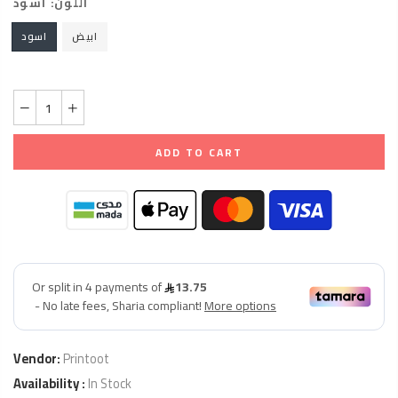
اللون:
اسود
ابيض
اسود
ADD TO CART
Vendor:
Printoot
Availability :
In Stock