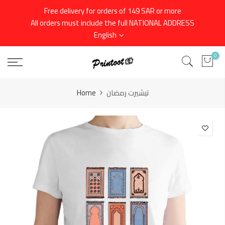
Skip
Free delivery for orders of 149 SAR or more
to
All orders must include the full NATIONAL ADDRESS
content
English
0
Home
تيشيرت رمضان