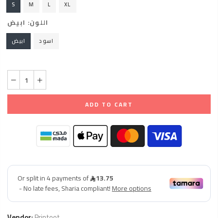
S
M
L
XL
اللون:
ابيض
اسود
ابيض
ADD TO CART
Vendor:
Printoot