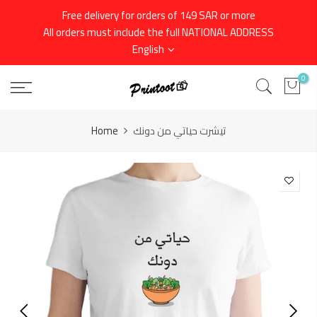
Skip
Free delivery for orders of 149 SAR or more
to
All orders must include the full NATIONAL ADDRESS
content
English
0
Home
تيشرت حياتي من دونك