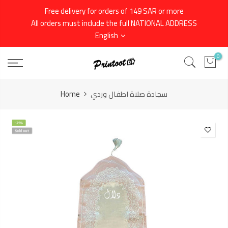
Skip
Free delivery for orders of 149 SAR or more
to
All orders must include the full NATIONAL ADDRESS
content
English
0
Home
سجادة صلاة اطفال وردي
-29%
Sold out