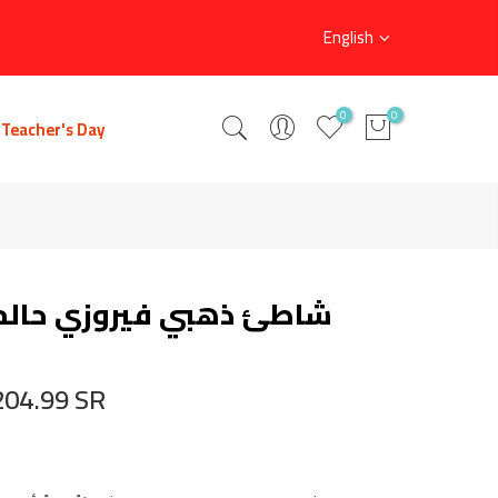
English
0
0
Teacher's Day
شاطئ ذهبي فيروزي حالم
204.99 SR