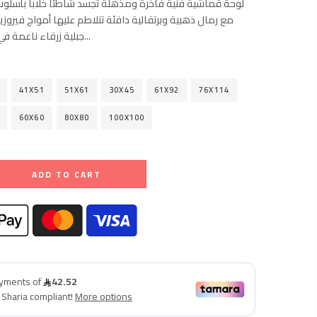
لوحة قماشية فنية فاخرة ومذهلة تجسد شاطئاً خلاباً بأسلوب 
مع رمال ذهبية وبرتقالية دافئة تتلاطم عليها أمواج فيروزية
جبلية زرقاء ناعمة في الأفق تحت سماء...
41X51
51X61
30X45
61X92
76X114
60X60
80X80
100X100
ADD TO CART