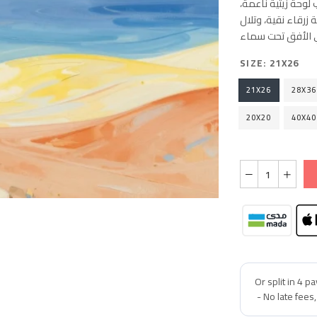
لوحة زيتية ناعمة،
 زرقاء نقية، وتلال
SIZE:
21X26
21X26
28X36
20X20
40X40