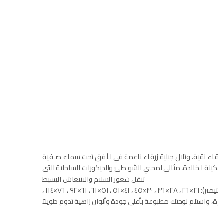
رقاء نقية، وتلال جبلية زرقاء ناعمة في الأفق تحت سماء صافية
لسكينة الخالدة، مثالي لمحبي الشواطئ والديكورات الساحلية التي
تنقل شعور السلام والانتعاش البسيط.
نحن نوفر هذه اللوحة القماشية الفاخرة بمجموعة واسعة من المقاسات لتناسب جميع المساحات والاحتياجات. الأبعاد المتوفرة (بالسنتيمتر): ٢١×٢٦ ، ٢٨×٣٦ ، ٣٠×٤٥ ، ٤١×٥١ ، ٥١×٦١ ، ٦١×٩٢ ، ٧٦×١١٤ ،