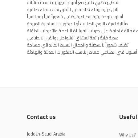
شاطئ ذهبي دافئ مع أمواج فيروزية ناعمة متلألئة
تلال جبلية زرقاء هادئة في الأفق تحت سماء صافية
أسلوب لوحة زيتية انطباعية يضفي شعوراً فنياً رومانسياً
مثالية لغرف النوم، الصالات أو الديكورات الساحلية المريحة
ة فائقة تحافظ على ضربات الفرشاة الناعمة والتدرجات الدافئة
هدية فنية رائعة لعشاق الشواطئ والفن الانطباعي
تضيف شعوراً بالسكينة والجمال البسيط الخالد لأي مساحة
أسلوب فني انطباعي معاصر يناسب الديكورات الحديثة والهادئة
Contact us
Useful
Jeddah-Saudi Arabia
Why Us?