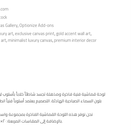
t.com
tock
as Gallery
,
Optionize Add-ons
xury art
,
exclusive canvas print
,
gold accent wall art
,
 art
,
minimalist luxury canvas
,
premium interior decor
لوحة قماشية فنية فاخرة ومذهلة تجسد شاطئاً خلاباً بأسلوب لوح
بلون السماء الصباحية الهادئة. التصميم يعتمد أسلوباً فنياً ا
بالإضافة إلى المقاسات المربعة: ٢٠×٢٠ ، ٤٠×٤٠ ، ٦٠×٦٠ ، ٨٠×٨٠ ، ١٠٠×١٠٠. اختر المقاس الذي يناسب جدارك أو هديتك المميزة، واستلم لوحتك مطبوعة بأعلى جودة وألوان زاهية تدوم طويلاً.