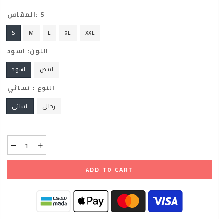
المقاس:
S
S
M
L
XL
XXL
اللون:
اسود
ابيض
اسود
النوع :
نسائي
رجالي
نسائي
ADD TO CART