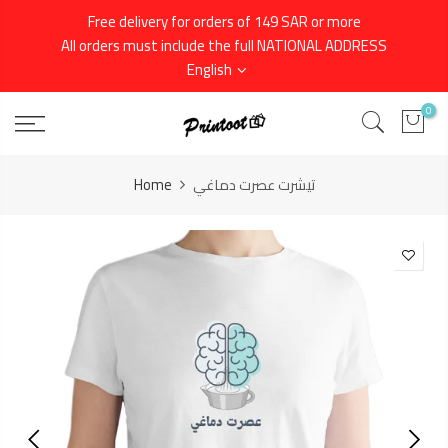
Skip
Free delivery for orders of 149 SAR or more
to
All orders must include the full NATIONAL ADDRESS
content
English
0
Home
تيشرت عصرت دماغي