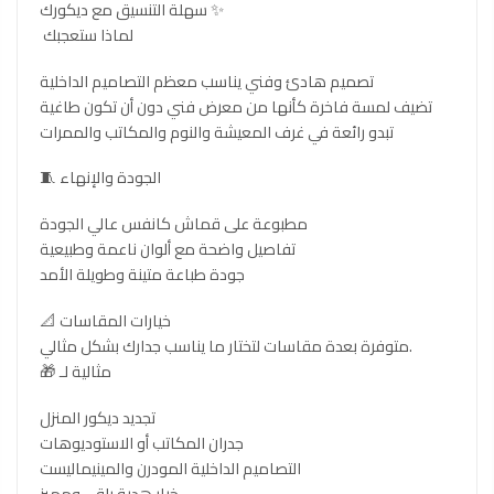
سهلة التنسيق مع ديكورك ✨
لماذا ستعجبك
تصميم هادئ وفني يناسب معظم التصاميم الداخلية
تضيف لمسة فاخرة كأنها من معرض فني دون أن تكون طاغية
تبدو رائعة في غرف المعيشة والنوم والمكاتب والممرات
🧵 الجودة والإنهاء
مطبوعة على قماش كانفس عالي الجودة
تفاصيل واضحة مع ألوان ناعمة وطبيعية
جودة طباعة متينة وطويلة الأمد
📐 خيارات المقاسات
متوفرة بعدة مقاسات لتختار ما يناسب جدارك بشكل مثالي.
🎁 مثالية لـ
تجديد ديكور المنزل
جدران المكاتب أو الاستوديوهات
التصاميم الداخلية المودرن والمينيماليست
خيار هدية راقي ومميز