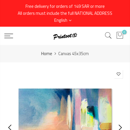
Skip
Free delivery for orders of 149 SAR or more
to
All orders must include the full NATIONAL ADDRESS
content
English
0
Home
Canvas 45x35cm