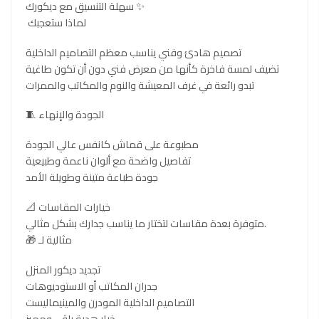
سهلة التنسيق مع ديكورك ✨
لماذا ستعجبك
تصميم هادئ وفني يناسب معظم التصاميم الداخلية
تضيف لمسة فاخرة كأنها من معرض فني دون أن تكون طاغية
تبدو رائعة في غرف المعيشة والنوم والمكاتب والممرات
🧵 الجودة والإنهاء
مطبوعة على قماش كانفس عالي الجودة
تفاصيل واضحة مع ألوان ناعمة وطبيعية
جودة طباعة متينة وطويلة الأمد
📐 خيارات المقاسات
متوفرة بعدة مقاسات لتختار ما يناسب جدارك بشكل مثالي.
🎁 مثالية لـ
تجديد ديكور المنزل
جدران المكاتب أو الاستوديوهات
التصاميم الداخلية المودرن والمينيماليست
خيار هدية راقي ومميز