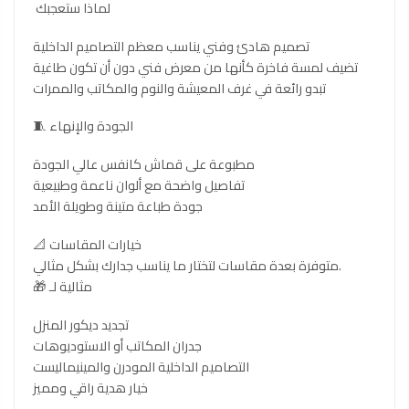
لماذا ستعجبك
تصميم هادئ وفني يناسب معظم التصاميم الداخلية
تضيف لمسة فاخرة كأنها من معرض فني دون أن تكون طاغية
تبدو رائعة في غرف المعيشة والنوم والمكاتب والممرات
🧵 الجودة والإنهاء
مطبوعة على قماش كانفس عالي الجودة
تفاصيل واضحة مع ألوان ناعمة وطبيعية
جودة طباعة متينة وطويلة الأمد
📐 خيارات المقاسات
متوفرة بعدة مقاسات لتختار ما يناسب جدارك بشكل مثالي.
🎁 مثالية لـ
تجديد ديكور المنزل
جدران المكاتب أو الاستوديوهات
التصاميم الداخلية المودرن والمينيماليست
خيار هدية راقي ومميز