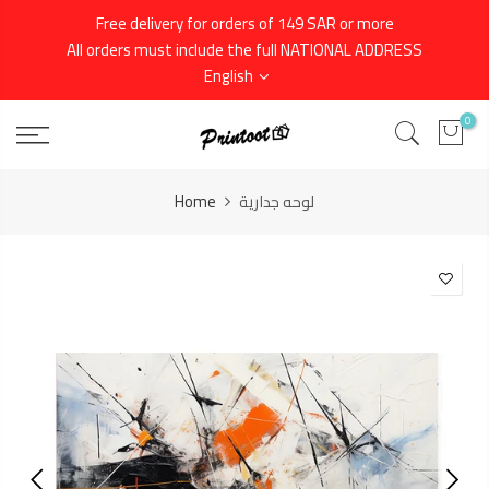
Skip
Free delivery for orders of 149 SAR or more
to
All orders must include the full NATIONAL ADDRESS
content
English
0
لوحه جدارية
Home