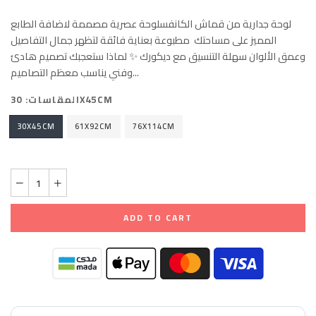
لوحة جدارية من قماش الكانفسلوحة عصرية مصممة لاضافة الطابع
المميز على مساحتك مطبوعة بعناية فائقة لتظهر جمال التفاصيل
وعمق الألوان سهلة التنسيق مع ديكورك ✨ لماذا ستعجبك تصميم هادئ
وفني يناسب معظم التصاميم...
30X45CM
المقاسات:
30X45CM
61X92CM
76X114CM
ADD TO CART