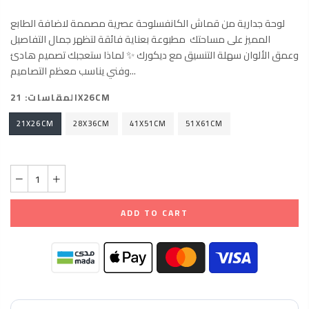
لوحة جدارية من قماش الكانفسلوحة عصرية مصممة لاضافة الطابع
المميز على مساحتك مطبوعة بعناية فائقة لتظهر جمال التفاصيل
وعمق الألوان سهلة التنسيق مع ديكورك ✨ لماذا ستعجبك تصميم هادئ
وفني يناسب معظم التصاميم...
21X26CM
المقاسات:
21X26CM
28X36CM
41X51CM
51X61CM
ADD TO CART