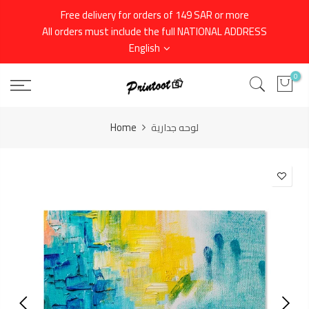
Skip
Free delivery for orders of 149 SAR or more
to
All orders must include the full NATIONAL ADDRESS
content
English
0
لوحه جدارية
Home