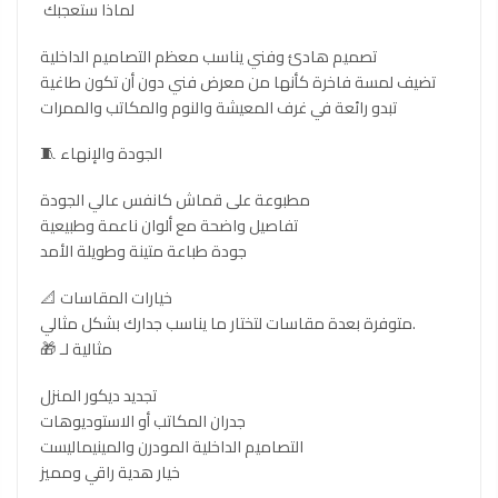
لماذا ستعجبك
تصميم هادئ وفني يناسب معظم التصاميم الداخلية
تضيف لمسة فاخرة كأنها من معرض فني دون أن تكون طاغية
تبدو رائعة في غرف المعيشة والنوم والمكاتب والممرات
🧵 الجودة والإنهاء
مطبوعة على قماش كانفس عالي الجودة
تفاصيل واضحة مع ألوان ناعمة وطبيعية
جودة طباعة متينة وطويلة الأمد
📐 خيارات المقاسات
متوفرة بعدة مقاسات لتختار ما يناسب جدارك بشكل مثالي.
🎁 مثالية لـ
تجديد ديكور المنزل
جدران المكاتب أو الاستوديوهات
التصاميم الداخلية المودرن والمينيماليست
خيار هدية راقي ومميز